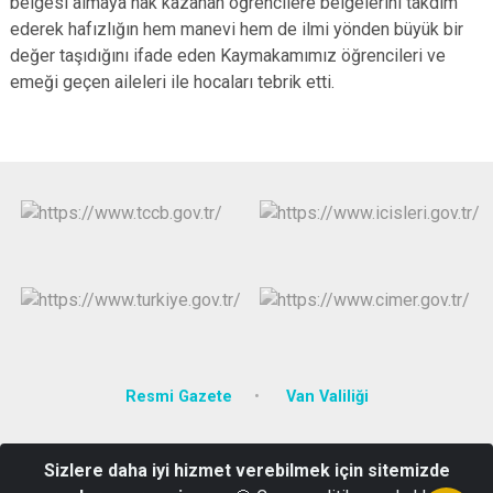
belgesi almaya hak kazanan öğrencilere belgelerini takdim
ederek hafızlığın hem manevi hem de ilmi yönden büyük bir
değer taşıdığını ifade eden Kaymakamımız öğrencileri ve
emeği geçen aileleri ile hocaları tebrik etti.
Resmi Gazete
Van Valiliği
Erenkent Mah. Toki 1. Cadde 5010 Sokak No:5 65170 Edremit/VAN
Sizlere daha iyi hizmet verebilmek için sitemizde
e-mail: vanedremit@edremit.gov.tr.