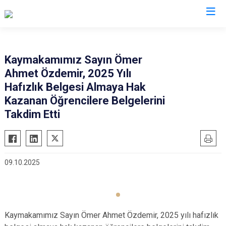
Van
Kaymakamımız Sayın Ömer
Ahmet Özdemir, 2025 Yılı
Bahçesaray
Gürpınar
Hafızlık Belgesi Almaya Hak
Başkale
Muradiye
Kazanan Öğrencilere Belgelerini
Çaldıran
Özalp
Takdim Etti
Çatak
Saray
Edremit
İpekyolu
Erciş
Tuşba
09.10.2025
Gevaş
Kaymakamımız Sayın Ömer Ahmet Özdemir, 2025 yılı hafızlık