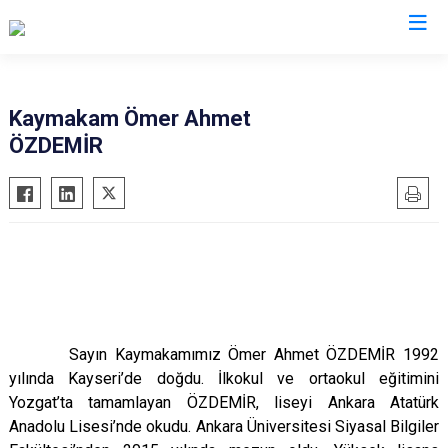
Van
Kaymakam Ömer Ahmet
ÖZDEMİR
Bahçesaray
Gürpınar
Başkale
Muradiye
Çaldıran
Özalp
Çatak
Saray
Edremit
İpekyolu
Erciş
Tuşba
Gevaş
Sayın Kaymakamımız Ömer Ahmet ÖZDEMİR 1992
yılında Kayseri’de doğdu. İlkokul ve ortaokul eğitimini
Yozgat’ta tamamlayan ÖZDEMİR, liseyi Ankara Atatürk
Anadolu Lisesi’nde okudu. Ankara Üniversitesi Siyasal Bilgiler