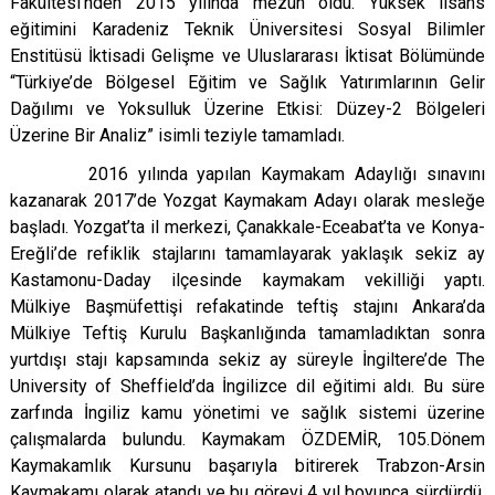
Fakültesi’nden 2015 yılında mezun oldu. Yüksek lisans
eğitimini Karadeniz Teknik Üniversitesi Sosyal Bilimler
Enstitüsü İktisadi Gelişme ve Uluslararası İktisat Bölümünde
“Türkiye’de Bölgesel Eğitim ve Sağlık Yatırımlarının Gelir
Dağılımı ve Yoksulluk Üzerine Etkisi: Düzey-2 Bölgeleri
Üzerine Bir Analiz” isimli teziyle tamamladı.
2016 yılında yapılan Kaymakam Adaylığı sınavını
kazanarak 2017’de Yozgat Kaymakam Adayı olarak mesleğe
başladı. Yozgat’ta il merkezi, Çanakkale-Eceabat’ta ve Konya-
Ereğli’de refiklik stajlarını tamamlayarak yaklaşık sekiz ay
Kastamonu-Daday ilçesinde kaymakam vekilliği yaptı.
Mülkiye Başmüfettişi refakatinde teftiş stajını Ankara’da
Mülkiye Teftiş Kurulu Başkanlığında tamamladıktan sonra
yurtdışı stajı kapsamında sekiz ay süreyle İngiltere’de The
University of Sheffield’da İngilizce dil eğitimi aldı. Bu süre
zarfında İngiliz kamu yönetimi ve sağlık sistemi üzerine
çalışmalarda bulundu. Kaymakam ÖZDEMİR, 105.Dönem
Kaymakamlık Kursunu başarıyla bitirerek Trabzon-Arsin
Kaymakamı olarak atandı ve bu görevi 4 yıl boyunca sürdürdü.