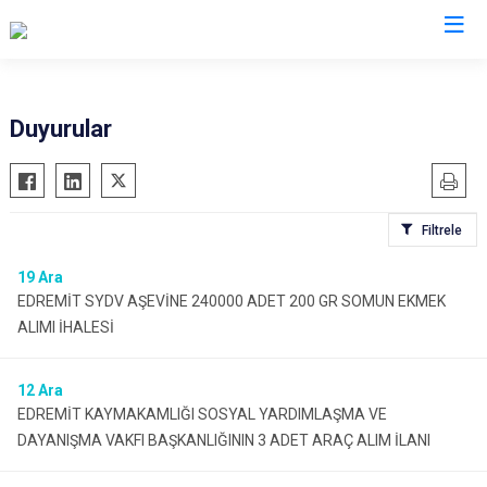
Van
Duyurular
Bahçesaray
Gürpınar
Başkale
Muradiye
Filtrele
Çaldıran
Özalp
Çatak
Saray
19
Ara
EDREMİT SYDV AŞEVİNE 240000 ADET 200 GR SOMUN EKMEK
Edremit
İpekyolu
ALIMI İHALESİ
Erciş
Tuşba
Gevaş
12
Ara
EDREMİT KAYMAKAMLIĞI SOSYAL YARDIMLAŞMA VE
DAYANIŞMA VAKFI BAŞKANLIĞININ 3 ADET ARAÇ ALIM İLANI